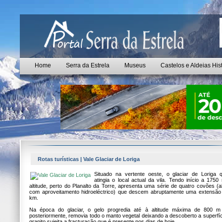
Home
Serra da Estrela
Museus
Castelos e Aldeias His
Rotas turísticas | Vale Glaciar de Loriga
Situado na vertente oeste, o glaciar de Loriga 
atingia o local actual da vila. Tendo início a 1750
altitude, perto do Planalto da Torre, apresenta uma série de quatro covões (a
com aproveitamento hidroeléctrico) que descem abruptamente uma extensão
km.
Na época do glaciar, o gelo progredia até à altitude máxima de 800 m
posteriormente, removia todo o manto vegetal deixando a descoberto a superfíc
granito sujeita a fracturação que é presente nos dias de hoje.