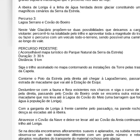
A ribeira de Loriga é a linha de água herdada deste glaciar constituindo u
magníficos cenários da Serra da Estrela.
Percurso 3:
Lagoa Serrano e Covão do Boeiro
Neste Vale Glaciário propõem-se duas possibilidades que deixamos a car
visitante: percorrê-lo na totalidade pelo trilho e aproveitar toda a magnitude do tr
ou fazer o percurso com um veiculo todo-o-terreno, sendo possível uma cami
ao longo do vale.
PERCURSO PEDESTRE:
( Aconselhável mapa turístico do Parque Natural da Serra da Estrela)
Duração: 3: 30 h
Distância: 9 km
Siga o trilho assinalado no mapa contornando as instalações da Torre pelas tra
da Capela.
Contorne o Poio da Estrela pela direita até chegar à LagoaSerrano, passa
estrada de macadame que vai até à Estação de Esqui.
Deslumbre-se com a fauna e flora existentes nos charcos e siga o curso de
pela direita, passando pelo Covão do Boeiro onde se encontra outra estra
macadame que nos leva até à Lagoa do Covão do Meio (uma barragem que fo
água à população de Loriga).
Com a garganta de Loriga à frente caminhe pelo passadiço, na parede roch
desça as escadas até à ribeira.
Atravesse o Covão da Nave e deixe-se levar até ao Covão da Areia continuan
trilho até Loriga.
Se na descida encontramos afloramentos suaves e aplanados, na subida neces
observa-se um vale totalmente diferente com um grande número e reb
abruptos resultantes do transporte do material rochoso pelo glaciar.