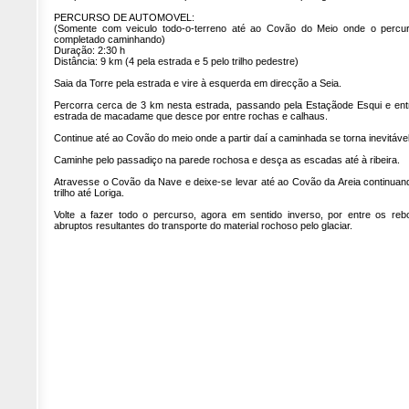
PERCURSO DE AUTOMOVEL:
(Somente com veiculo todo-o-terreno até ao Covão do Meio onde o percu
completado caminhando)
Duração: 2:30 h
Distância: 9 km (4 pela estrada e 5 pelo trilho pedestre)
Saia da Torre pela estrada e vire à esquerda em direcção a Seia.
Percorra cerca de 3 km nesta estrada, passando pela Estaçãode Esqui e ent
estrada de macadame que desce por entre rochas e calhaus.
Continue até ao Covão do meio onde a partir daí a caminhada se torna inevitável
Caminhe pelo passadiço na parede rochosa e desça as escadas até à ribeira.
Atravesse o Covão da Nave e deixe-se levar até ao Covão da Areia continuan
trilho até Loriga.
Volte a fazer todo o percurso, agora em sentido inverso, por entre os reb
abruptos resultantes do transporte do material rochoso pelo glaciar.