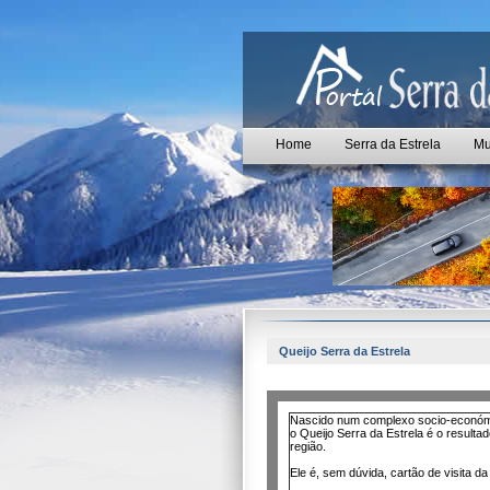
Home
Serra da Estrela
Mu
Queijo Serra da Estrela
Nascido num complexo socio-económico
o Queijo Serra da Estrela é o resulta
região.
Ele é, sem dúvida, cartão de visita da