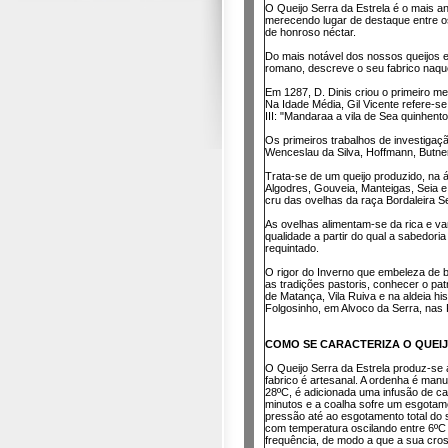
O Queijo Serra da Estrela é o mais 
merecendo lugar de destaque entre 
de honroso néctar.
Do mais notável dos nossos queijos e
romano, descreve o seu fabrico naque
Em 1287, D. Dinis criou o primeiro me
Na Idade Média, Gil Vicente refere-s
III: "Mandaraa a vila de Sea quinhent
Os primeiros trabalhos de investigaçã
Wenceslau da Silva, Hoffmann, Butner
Trata-se de um queijo produzido, na á
Algodres, Gouveia, Manteigas, Seia e
cru das ovelhas da raça Bordaleira Se
As ovelhas alimentam-se da rica e var
qualidade a partir do qual a sabedori
requintado.
O rigor do Inverno que embeleza de b
as tradições pastoris, conhecer o p
de Matança, Vila Ruiva e na aldeia h
Folgosinho, em Alvoco da Serra, nas
COMO SE CARACTERIZA O QUEI
O Queijo Serra da Estrela produz-se a
fabrico é artesanal. A ordenha é man
28ºC, é adicionada uma infusão de c
minutos e a coalha sofre um esgotam
pressão até ao esgotamento total do 
com temperatura oscilando entre 6ºC
frequência, de modo a que a sua cros