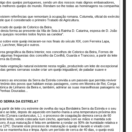
antigo dos queijos portugueses, sendo um dos nossos mais dignos embaixadores,
os melhores queijos do mundo. Rendam-se-lhe todas as homenagens na companhia
xistem referências que remontam à ocupação romana. Columela, oficial do exército
le que é considerado o primeiro Tratado de Agricultura.
rcado de queijo de Celorico da Beira.
e desta forma ao presente da Vila de Seia à Rainha D. Catarina, esposa de D. João
os queyjos recentes todos feytos aa candea".
o sobre este queijo iniciaram-se nos finais do século XIX, com Ferreira Lapa,
, Larchner, Marçal e outros.
rea geográfica da Beira Interior, nos concelhos de Celorico da Beira, Fornos de
 algumas freguesias dos concelho da Covilhã, Guarda e Trancoso, a partir do leite
rra da Estrela.
iada vegetação natural existente nesta região, produzindo um leite de excepcional
a das gentes serranas soube criar um queijo inigualável, de paladar suave e
ranco as encostas da Serra da Estrela convida a um passeio que permita reviver
atrimónio dos povos que habitam estas pastagens, como em Moreira de Rei, Corga
istórica de Linhares da Beira e, também, admirar as suas maravilhosas paisagens no
 Penhas Douradas...
JO SERRA DA ESTRELA?
 partir de leite cru estreme de ovelha da raça Bordaleira Serra da Estrela e o seu
ual e ao leite, depois de aquecido em banho-maria a uma temperatura próxima dos
ardo (Cynara cardunculus, L.). o processo de coagulação demora cerca de 60
ento lento, sendo colocada num cincho, apertada com as mãos e mantida sob
soro. A sua maturação é feita em ambiente a rondar os 90% de humidade relativa e
 e 12ºC. Durante este processo de maturação o queijo é lavado e virado com
ta se mantenha lisa e limpa. Após um período de cerca de 40 dias, o queijo está