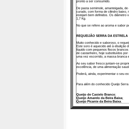
pronto a ser consumido.
De pasta semimole, amanteigada, de 
curado, com forma de cilindro baixo,
estejam bem definidos. Os diâmetro v
1,7 Kg.
No que se refere ao aroma e sabor po
REQUEIJÃO SERRA DA ESTRELA
Muito conhecido e saboroso, o requeij
Este soro é aquecido até à ebulição
líquido com pequenos flocos brancos 
de castanheiro, hoje substituídos por
uma vez escorrido, a massa branca e 
Ao seu sabor fresco juntam-se proprie
excelência, de uma alimentação saud
Poderá, ainda, experimentar o seu e
Para além do conhecido Queijo Serra d
Queijo de Castelo Branco
;
Queijo Amarelo da Beira Baixa
;
Queijo Picante da Beira Baixa
.