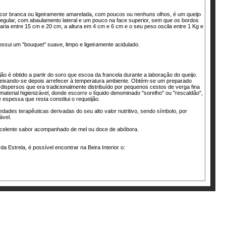
cor branca ou ligeiramente amarelada, com poucos ou nenhuns olhos, é um queijo
 regular, com abaulamento lateral e um pouco na face superior, sem que os bordos
aria entre 15 cm e 20 cm, a altura em 4 cm e 6 cm e o seu peso oscila entre 1 Kg e
ssui um "bouquet" suave, limpo e ligeiramente acidulado.
ão é obtido a partir do soro que escoa da francela durante a laboração do queijo.
 deixando-se depois arrefecer à temperatura ambiente. Obtém-se um preparado
dispersos que era tradicionalmente distribuído por pequenos cestos de verga fina
 material higienizável, donde escorre o líquido denominado "sorelho" ou "rescaldão",
espessa que resta constitui o requeijão.
dades terapêuticas derivadas do seu alto valor nutritivo, sendo símbolo, por
ável.
xcelente sabor acompanhado de mel ou doce de abóbora.
a Estrela, é possível encontrar na Beira Interior o: