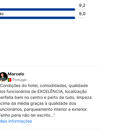
9,2
ão
9,0
Marcelo
Carla
Portugal
Portu
Condições do hotel, comodidades, qualidade
"
Tudo, não 
dos funcionários de EXCELÊNCIA, localização
certeza uma 
perfeita bem no centro e perto de tudo, limpeza
Mais inform
acima da média graças à qualidade dos
funcionários, parqueamento interior e exterior.
Tenho pena não ter escrito...
"
Mais informações