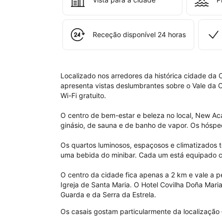
Don
Mari
Affi
by 
Receção disponível 24 horas
Mel
Localizado nos arredores da histórica cidade da Co
apresenta vistas deslumbrantes sobre o Vale da Co
Wi-Fi gratuito.

O centro de bem-estar e beleza no local, New A
ginásio, de sauna e de banho de vapor. Os hósped
Os quartos luminosos, espaçosos e climatizados 
uma bebida do minibar. Cada um está equipado co
O centro da cidade fica apenas a 2 km e vale a pe
Igreja de Santa Maria. O Hotel Covilha Doña Maria
Guarda e da Serra da Estrela.
Os casais gostam particularmente da localizaçã