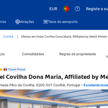
EUR
Registe a s
rros
Atrações
Táxis do aeroporto
Covilhã
Ofertas em Hotel Covilha Dona Maria, Affiliated by Meliá (Hotel) 
ços
Comodidades
Regras da propriedade
i
Travel Proud
el Covilha Dona Maria, Affiliated by Me
–
meda Pêro da Covilha, 6200-507 Covilhã, Portugal
Excelente loc
elente