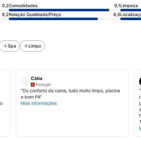
9,2
Comodidades
9,1
Limpeza
9,2
Relação Qualidade/Preço
8,6
Localizaç
Spa
Limpo
Cátia
Portugal
"
Do conforto da cama, tudo muito limpo, piscina
"
e bom PA
"
to
Mais informações