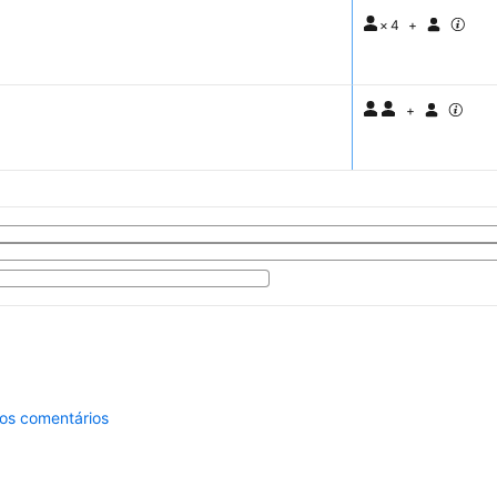
×
4
+
+
 os comentários