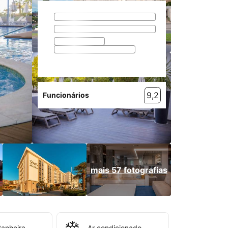
9,2
Funcionários
mais 57 fotografias
anheira
Ar condicionado