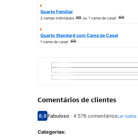
Quarto Familiar
2 camas individuais
ou
1 cama de casal
Quarto Standard com Cama de Casal
1 cama de casal
Comentários de clientes
8,9
Fabuloso
·
4 576 comentários
Ler todos
Pontuado com 8.9
Avaliado como fabuloso
Categorias: