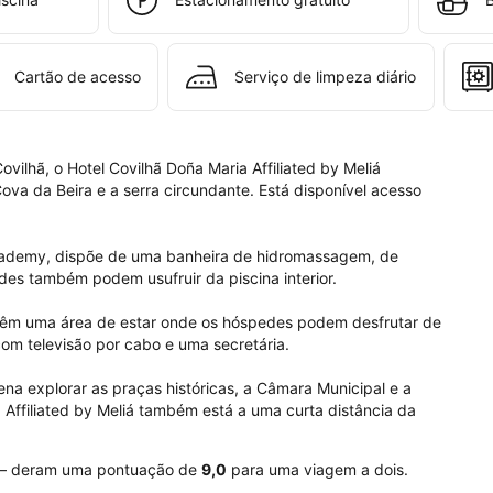
a 
a, 
liated 
Cartão de acesso
Serviço de limpeza diário
iá.
vilhã, o Hotel Covilhã Doña Maria Affiliated by Meliá 
va da Beira e a serra circundante. Está disponível acesso 
cademy, dispõe de uma banheira de hidromassagem, de 
es também podem usufruir da piscina interior.

têm uma área de estar onde os hóspedes podem desfrutar de 
m televisão por cabo e uma secretária.

na explorar as praças históricas, a Câmara Municipal e a 
 Affiliated by Meliá também está a uma curta distância da 
o – deram uma pontuação de
9,0
para uma viagem a dois.