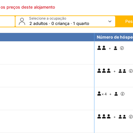
e os preços deste alojamento
Selecione a ocupação
Pes
2 adultos · 0 criança · 1 quarto
Número de hóspe
+
+
×
4
+
+