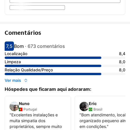
Comentários
7,5
Bom
·
673 comentários
Pontuado com 7.5
Avaliado como bom
Localização
8,4
Limpeza
8,0
Relação Qualidade/Preço
8,0
Ver mais
Hóspedes que ficaram aqui adoraram:
Nuno
Eric
Portugal
Brasil
"
Excelentes instalações e
"
Bom atendimento, local
muita simpatia dos
organizado pequeno almo
proprietários, sempre muito
em condições.
"