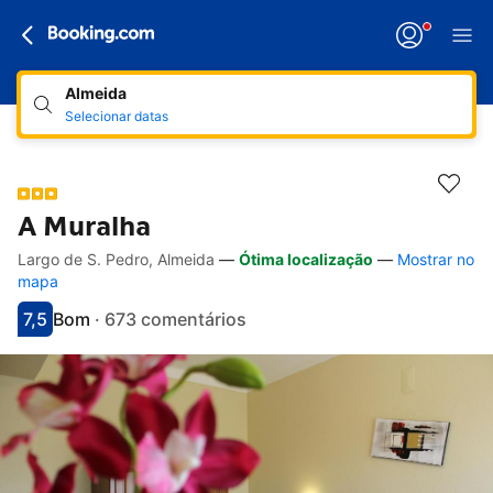
Almeida
Selecionar datas
A Muralha
Largo de S. Pedro, Almeida
—
Ótima localização
—
Mostrar no
Hiperligações de acessibilidade
Ir para a descrição
Ir para as comodidades
Ir para os quartos
Ir para as condições
mapa
7,5
Bom
·
673 comentários
Pontuado com 7.5
Avaliado como bom