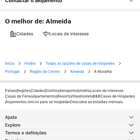
Contactar o alojamento
O melhor de: Almeida
Cidades
Locais de interesse
Início
Hotéis
Todas as opções de casas de hóspedes
Portugal
Região do Centro
Almeida
A Muralha
Países
Regiões
Cidades
Distritos
Aeroportos
Hotéis
Locais de interesse
Casas de Férias
Apartamentos
Resorts
Villas
Hostels
B&B
Casas de Hóspedes
Alojamentos únicos para se hospedar
Descubra as estadias mensais
Ajuda
Explore
Termos e definições