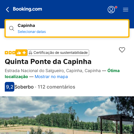
Capinha
Selecionar datas
Certificação de sustentabilidade
Quinta Ponte da Capinha
Estrada Nacional do Salgueiro, Capinha, Capinha
—
Ótima
Hiperligações de acessibilidade
Ir para a descrição
Ir para as comodidades
Ir para os quartos
Ir para as condições
localização
—
Mostrar no mapa
9,2
Soberbo
·
112 comentários
Pontuado com 9.2
Avaliado como soberbo