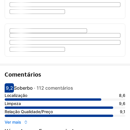
Comentários
9,2
Soberbo
·
112 comentários
Pontuado com 9.2
Avaliado como soberbo
Localização
8,6
Limpeza
9,6
Relação Qualidade/Preço
9,1
Ver mais