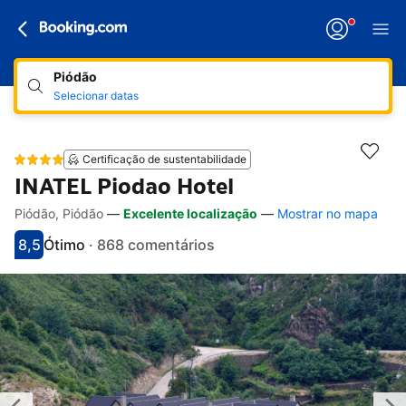
Piódão
Selecionar datas
Certificação de sustentabilidade
INATEL Piodao Hotel
Piódão, Piódão
—
Excelente localização
—
Mostrar no mapa
Hiperligações de acessibilidade
Ir para a descrição
Ir para as comodidades
Ir para os quartos
Ir para as condições
8,5
Ótimo
·
868 comentários
Pontuado com 8.5
Avaliado como muito bom