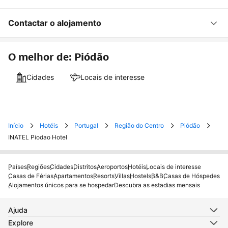
Contactar o alojamento
O melhor de: Piódão
Cidades
Locais de interesse
Início
Hotéis
Portugal
Região do Centro
Piódão
INATEL Piodao Hotel
Países
Regiões
Cidades
Distritos
Aeroportos
Hotéis
Locais de interesse
Casas de Férias
Apartamentos
Resorts
Villas
Hostels
B&B
Casas de Hóspedes
Alojamentos únicos para se hospedar
Descubra as estadias mensais
Ajuda
Explore