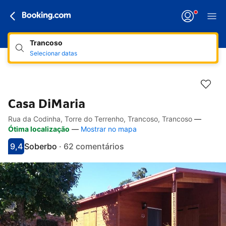
Trancoso
Selecionar datas
Casa DiMaria
Rua da Codinha, Torre do Terrenho, Trancoso, Trancoso
—
Hiperligações de acessibilidade
Ir para a descrição
Ir para as comodidades
Ir para os quartos
Ir para as condições
Ótima localização
—
Mostrar no mapa
9,4
Soberbo
·
62 comentários
Pontuado com 9.4
Avaliado como soberbo