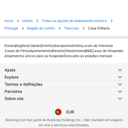
Início
Hotéis
Todas as opções de aldeamento turístico
Portugal
Região do Centro
Trancoso
Casa DiMaria
Países
Regiões
Cidades
Distritos
Aeroportos
Hotéis
Locais de interesse
Casas de Férias
Apartamentos
Resorts
Villas
Hostels
B&B
Casas de Hóspedes
Alojamentos únicos para se hospedar
Descubra as estadias mensais
Ajuda
Explore
Termos e definições
Parceiros
Sobre nós
EUR
Selecione o seu idioma
Selecione a sua moeda
Booking.com faz parte de Booking Holdings Inc., líder mundial em viagens
on-line e serviços relacionados.