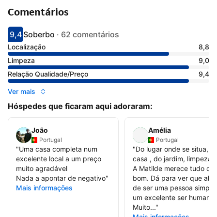
Comentários
9,4
Soberbo
·
62 comentários
Pontuado com 9.4
Avaliado como soberbo
Localização
8,8
Limpeza
9,0
Relação Qualidade/Preço
9,4
Ver mais
Hóspedes que ficaram aqui adoraram:
João
Amélia
Portugal
Portugal
"
Uma casa completa num
"
Do lugar onde se situa, d
excelente local a um preço
casa , do jardim, limpeza..
muito agradável
A Matilde merece tudo de
Nada a apontar de negativo
"
bom. Dá para ver que alé
Mais informações
de ser uma pessoa simples
um excelente ser humano.
Muito...
"
Mais informações