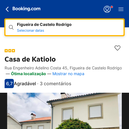
Figueira de Castelo Rodrigo
Selecionar datas
Casa de Katiolo
Rua Engenheiro Adelino Costa 45, Figueira de Castelo Rodrigo
Hiperligações de acessibilidade
Ir para a descrição
Ir para as comodidades
Ir para os quartos
Ir para as condições
—
Ótima localização
—
Mostrar no mapa
6,7
Agradável
·
3 comentários
Pontuado com 6.7
Avaliado como agradável