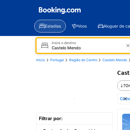
Estadias
Voos
Aluguer de ca
Insira o destino
Início
Portugal
Região do Centro
Castelo Mendo
Cast
Or
Como
Mostrar no mapa
Ver
Filtrar por: