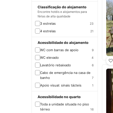
Classificação do alojamento
Encontre hotéis e alojamentos para
férias de alta qualidade
3 estrelas
23
4 estrelas
21
Acessibilidade do alojamento
WC com barras de apoio
9
WC elevado
4
Lavatório rebaixado
6
Cabo de emergência na casa de
banho
7
Apoio visual: sinais tácteis
1
Acessibilidade no quarto
Toda a unidade situada no piso
térreo
16