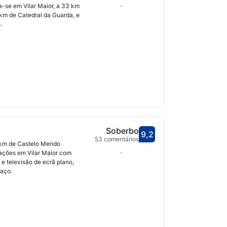
Selecionar datas
ua-se em Vilar Maior, a 33 km
 km de Catedral da Guarda, e
.
Soberbo
9,2
Pontuado com 9,2
53 comentários
 km de Castelo Mendo
Selecionar datas
ações em Vilar Maior com
 e televisão de ecrã plano,
raço.