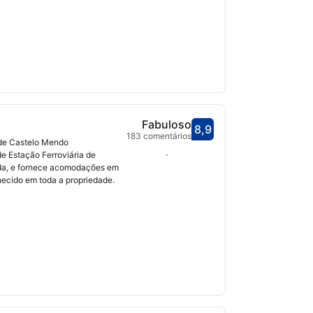
Fabuloso
8,9
Pontuado com 8,9
183 comentários
 de Castelo Mendo
Selecionar datas
e Estação Ferroviária de
da, e fornece acomodações em
rnecido em toda a propriedade.