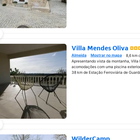
Villa Mendes Oliva
Almeida
Mostrar no mapa
8,6 km 
Abre numa nova janela
Apresentando vista da montanha, Villa
acomodações com uma piscina exterior 
38 km de Estação Ferroviária de Guard
WilderCamp