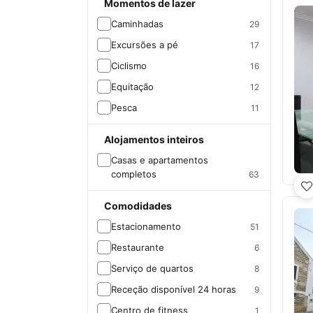
Momentos de lazer
Caminhadas
29
Excursões a pé
17
Ciclismo
16
Equitação
12
Pesca
11
Alojamentos inteiros
Casas e apartamentos
completos
63
Comodidades
Estacionamento
51
Restaurante
6
Serviço de quartos
8
Receção disponível 24 horas
9
Centro de fitness
1