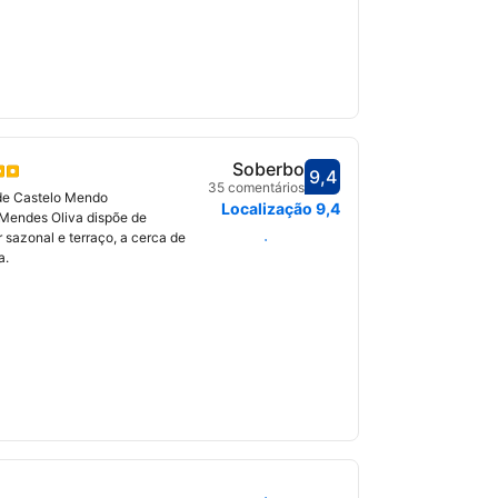
Soberbo
9,4
Pontuado com 9,4
35 comentários
de Castelo Mendo
Localização
9,4
 Mendes Oliva dispõe de
sazonal e terraço, a cerca de
Selecionar datas
a.
Selecionar datas