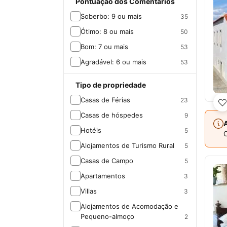
Pontuação dos Comentários
Soberbo: 9 ou mais
35
Ótimo: 8 ou mais
50
Bom: 7 ou mais
53
Agradável: 6 ou mais
53
Tipo de propriedade
Casas de Férias
23
Casas de hóspedes
9
A
Hotéis
5
C
Alojamentos de Turismo Rural
5
Casas de Campo
5
Apartamentos
3
Villas
3
Alojamentos de Acomodação e
Pequeno-almoço
2