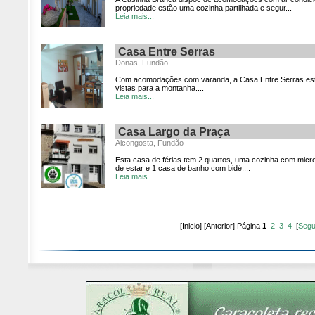
propriedade estão uma cozinha partilhada e segur...
Leia mais...
Casa Entre Serras
Donas, Fundão
Com acomodações com varanda, a Casa Entre Serras está
vistas para a montanha....
Leia mais...
Casa Largo da Praça
Alcongosta, Fundão
Esta casa de férias tem 2 quartos, uma cozinha com micr
de estar e 1 casa de banho com bidé....
Leia mais...
[Inicio] [Anterior] Página
1
2
3
4
[
Segu