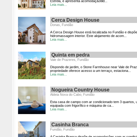
Estrela, e apresenta acomodaç&otild...
Leia mais...
Cerca Design House
Donas, Fundão
A Cerca Design House está localizada no Fundão e dispõe 
hidromassagem interior. Este alojamento de acom...
Leia mais...
Quinta em pedra
Vale de Prazeres, Fundão
Dispondo de jardim, o Stone Farmhouse near Vale de Pr
propriedade oferece acesso a um terraço, estaciona...
Leia mais...
Nogueira Country House
Aldeia Nova do Cabo, Fundão
Esta casa de campo com ar condicionado tem 3 quartos, u
equipada com frigorífico e máquina de ca...
Leia mais...
Casinha Branca
Fundão, Fundão
A Casinha Branca dispõe de acomodações com ar condici