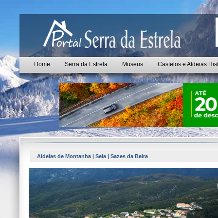
Home
Serra da Estrela
Museus
Castelos e Aldeias His
Aldeias de Montanha | Seia | Sazes da Beira