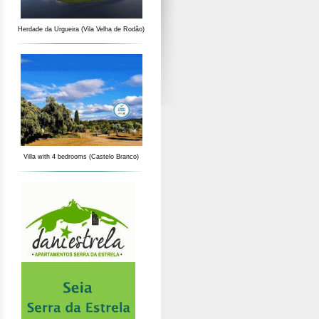
Herdade da Urgueira (Vila Velha de Rodão)
Villa with 4 bedrooms (Castelo Branco)