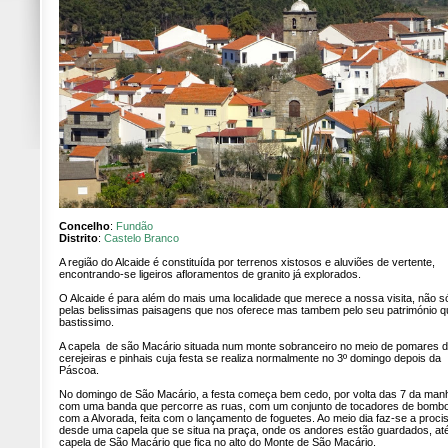
Concelho
:
Fundão
Distrito
:
Castelo Branco
A região do Alcaide é constituída por terrenos xistosos e aluviões de vertente,
encontrando-se ligeiros afloramentos de granito já explorados.
O Alcaide é para além do mais uma localidade que merece a nossa visita, não s
pelas belissimas paisagens que nos oferece mas tambem pelo seu património q
bastissimo.
A capela de são Macário situada num monte sobranceiro no meio de pomares 
cerejeiras e pinhais cuja festa se realiza normalmente no 3º domingo depois da
Páscoa.
No domingo de São Macário, a festa começa bem cedo, por volta das 7 da man
com uma banda que percorre as ruas, com um conjunto de tocadores de bomb
com a Alvorada, feita com o lançamento de foguetes. Ao meio dia faz-se a proci
desde uma capela que se situa na praça, onde os andores estão guardados, at
capela de São Macário que fica no alto do Monte de São Macário.