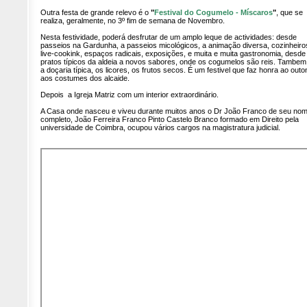
Outra festa de grande relevo é o
"
Festival do Cogumelo - Míscaros
"
, que se
realiza, geralmente, no 3º fim de semana de Novembro.
Nesta festividade, poderá desfrutar de um amplo leque de actividades: desde
passeios na Gardunha, a passeios micológicos, a animação diversa, cozinheir
live-cookink, espaços radicais, exposições, e muita e muita gastronomia, desde
pratos típicos da aldeia a novos sabores, onde os cogumelos são reis. Tambem
a doçaria típica, os licores, os frutos secos. É um festivel que faz honra ao outo
aos costumes dos alcaide.
Depois a Igreja Matriz com um interior extraordinário.
A Casa onde nasceu e viveu durante muitos anos o Dr João Franco de seu no
completo, João Ferreira Franco Pinto Castelo Branco formado em Direito pela
universidade de Coimbra, ocupou vários cargos na magistratura judicial.