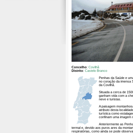
Concelho
:
Covilhã
Distrito
:
Castelo Branco
Penhas da Saúde e uma
no coração da imensa S
da Covilhã.
Situada a cerca de 150
ganham vida com a che
neve e turistas.
A paisagem montanhosa 
atributo desta localidad
turística como estalage
confinam uma imagem m
Anteriormente as Penh
termal e, devido aos puros ares da montan
respiratórias, como ainda se pode observar