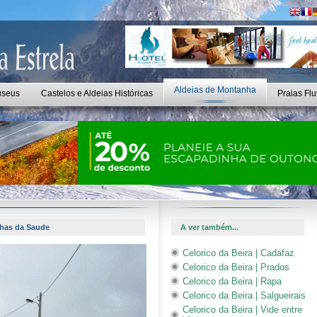
Aldeias de Montanha
seus
Castelos e Aldeias Históricas
Praias Flu
nhas da Saude
A ver também...
Celorico da Beira | Cadafaz
Celorico da Beira | Prados
Celorico da Beira | Rapa
Celorico da Beira | Salgueirais
Celorico da Beira | Vide entre