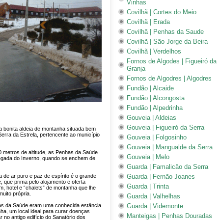
Vinhas
Covilhã | Cortes do Meio
Covilhã | Erada
Covilhã | Penhas da Saude
Covilhã | São Jorge da Beira
Covilhã | Verdelhos
Fornos de Algodes | Figueiró da
Granja
Fornos de Algodres | Algodres
Fundão | Alcaide
Fundão | Alcongosta
Fundão | Alpedrinha
Gouveia | Aldeias
Gouveia | Figueiró da Serra
 bonita aldeia de montanha situada bem
erra da Estrela, pertencente ao município
Gouveia | Folgosinho
Gouveia | Mangualde da Serra
0 metros de altitude, as Penhas da Saúde
Gouveia | Melo
gada do Inverno, quando se enchem de
Guarda | Famalicão da Serra
de ar puro e paz de espírito é o grande
Guarda | Fernão Joanes
e, que prima pelo alojamento e oferta
Guarda | Trinta
m, hotel e “chalets” de montanha que lhe
uito própria.
Guarda | Valhelhas
as da Saúde eram uma conhecida estância
Guarda | Videmonte
ha, um local ideal para curar doenças
Manteigas | Penhas Douradas
 no antigo edifício do Sanatório dos