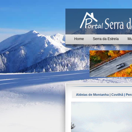
Home
Serra da Estrela
Mu
Aldeias de Montanha | Covilhã | Pe